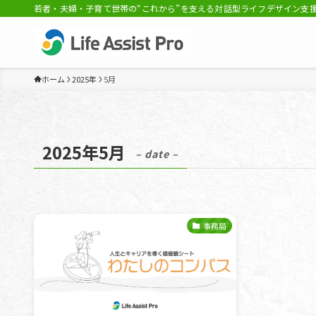
若者・夫婦・子育て世帯の“これから”を支える対話型ライフデザイン支援事
ホーム
2025年
5月
2025年5月
– date –
事務局