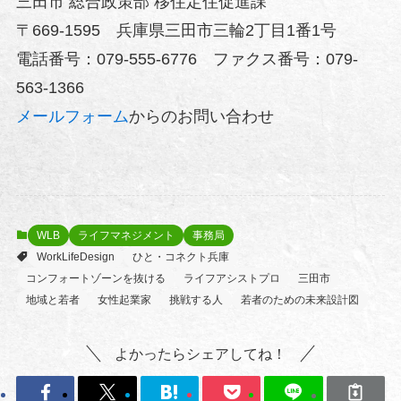
三田市 総合政策部 移住定住促進課
〒669-1595 兵庫県三田市三輪2丁目1番1号
電話番号：079-555-6776 ファクス番号：079-
563-1366
メールフォーム
からのお問い合わせ
WLB
ライフマネジメント
事務局
WorkLifeDesign
ひと・コネクト兵庫
コンフォートゾーンを抜ける
ライフアシストプロ
三田市
地域と若者
女性起業家
挑戦する人
若者のための未来設計図
よかったらシェアしてね！