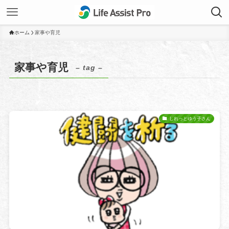
ホーム
家事や育児
家事や育児
– tag –
しれっとゆう子さん