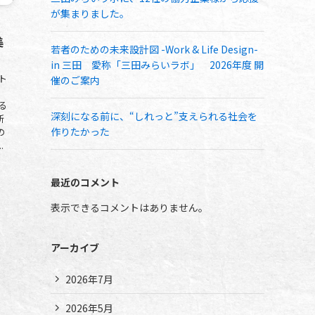
が集まりました。
！
美
若者のための未来設計図 -Work & Life Design-
in 三田 愛称「三田みらいラボ」 2026年度 開
ト
催のご案内
！
る
深刻になる前に、“しれっと”支えられる社会を
新
作りたかった
の
.
最近のコメント
表示できるコメントはありません。
アーカイブ
2026年7月
2026年5月