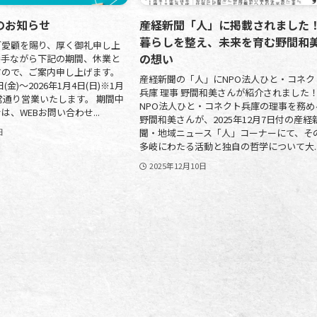
のお知らせ
産経新聞「人」に掲載されました
暮らしを整え、未来を育む野間和
ご愛顧を賜り、厚く御礼申し上
の想い
勝手ながら下記の期間、休業と
すので、ご案内申し上げます。
産経新聞の「人」にNPO法人ひと・コネク
日(金)～2026年1月4日(日)※1月
兵庫 理事 野間和美さんが紹介されました
平常通り営業いたします。 期間中
NPO法人ひと・コネクト兵庫の理事を務め
、WEBお問い合わせ...
野間和美さんが、2025年12月7日付の産経
聞・地域ニュース「人」コーナーにて、そ
日
多岐にわたる活動と独自の哲学について大..
2025年12月10日