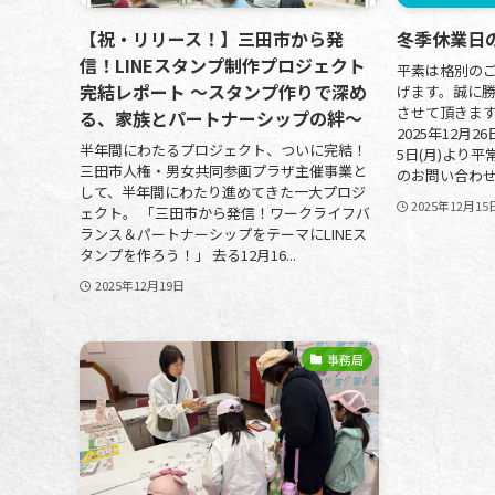
【祝・リリース！】三田市から発
冬季休業日
信！LINEスタンプ制作プロジェクト
平素は格別の
完結レポート ～スタンプ作りで深め
げます。誠に
させて頂きま
る、家族とパートナーシップの絆～
2025年12月26
半年間にわたるプロジェクト、ついに完結！
5日(月)より
三田市人権・男女共同参画プラザ主催事業と
のお問い合わせは
して、半年間にわたり進めてきた一大プロジ
2025年12月15
ェクト。 「三田市から発信！ワークライフバ
ランス＆パートナーシップをテーマにLINEス
タンプを作ろう！」 去る12月16...
2025年12月19日
事務局