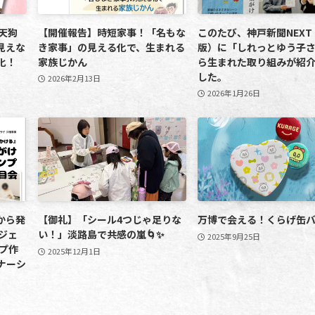
天狗
【開催報告】時短家事！「名もな
このたび、神戸新聞NEXT
見えな
き家事」の見える化で、生まれる
版）に「しれっとゆう子
化！
家族じかん
ら生まれた取り組みが紹
した。
2026年2月13日
2026年1月26日
から発
【御礼】「シール4つじゃ足りな
万博で会える！くらげ缶バ
ロジェ
い！」淡路島で共感の嵐🌀✨
2025年9月25日
プ作
2025年12月1日
ナーシ