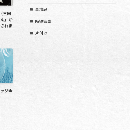
事務局
（三田
さん」か
時短家事
介されま
片付け
ッジ🐙