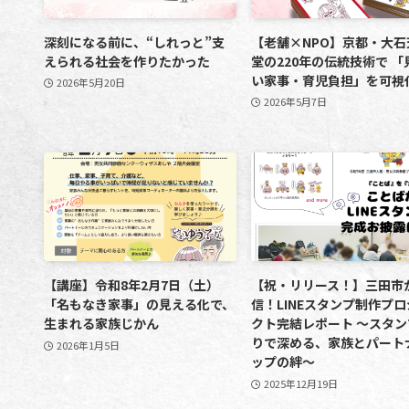
深刻になる前に、“しれっと”支
【老舗×NPO】京都・大石
えられる社会を作りたかった
堂の220年の伝統技術で 「
い家事・育児負担」を可視
2026年5月20日
2026年5月7日
【講座】令和8年2月7日（土）
【祝・リリース！】三田市
「名もなき家事」の見える化で、
信！LINEスタンプ制作プ
生まれる家族じかん
クト完結レポート ～スタン
りで深める、家族とパート
2026年1月5日
ップの絆～
2025年12月19日